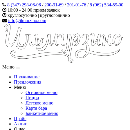
8 (347) 298‑06‑06
/
200-91-69
/
201-01-76
/
8 (962) 534‑59‑00
10:00 - 24:00 прием заявок
круглосуточно | круглогодично
info@ilmurzino.com
Меню
Проживание
Предложения
Меню
Основное меню
Пицца
Детское меню
Карта бара
Банкетное меню
Прайс
Акции
О нас