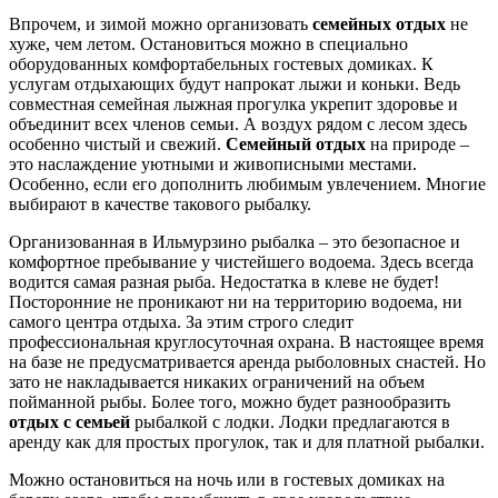
Впрочем, и зимой можно организовать
семейных отдых
не
хуже, чем летом. Остановиться можно в специально
оборудованных комфортабельных гостевых домиках. К
услугам отдыхающих будут напрокат лыжи и коньки. Ведь
совместная семейная лыжная прогулка укрепит здоровье и
объединит всех членов семьи. А воздух рядом с лесом здесь
особенно чистый и свежий.
Семейный отдых
на природе –
это наслаждение уютными и живописными местами.
Особенно, если его дополнить любимым увлечением. Многие
выбирают в качестве такового рыбалку.
Организованная в Ильмурзино рыбалка – это безопасное и
комфортное пребывание у чистейшего водоема. Здесь всегда
водится самая разная рыба. Недостатка в клеве не будет!
Посторонние не проникают ни на территорию водоема, ни
самого центра отдыха. За этим строго следит
профессиональная круглосуточная охрана. В настоящее время
на базе не предусматривается аренда рыболовных снастей. Но
зато не накладывается никаких ограничений на объем
пойманной рыбы. Более того, можно будет разнообразить
отдых с семьей
рыбалкой с лодки. Лодки предлагаются в
аренду как для простых прогулок, так и для платной рыбалки.
Можно остановиться на ночь или в гостевых домиках на