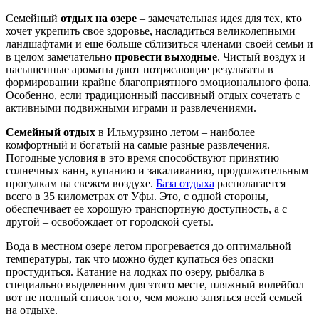
Семейный
отдых на озере
– замечательная идея для тех, кто
хочет укрепить свое здоровье, насладиться великолепными
ландшафтами и еще больше сблизиться членами своей семьи и
в целом замечательно
провести выходные
. Чистый воздух и
насыщенные ароматы дают потрясающие результаты в
формировании крайне благоприятного эмоционального фона.
Особенно, если традиционный пассивный отдых сочетать с
активными подвижными играми и развлечениями.
Семейный отдых
в Ильмурзино летом – наиболее
комфортный и богатый на самые разные развлечения.
Погодные условия в это время способствуют принятию
солнечных ванн, купанию и закаливанию, продолжительным
прогулкам на свежем воздухе.
База отдыха
располагается
всего в 35 километрах от Уфы. Это, с одной стороны,
обеспечивает ее хорошую транспортную доступность, а с
другой – освобождает от городской суеты.
Вода в местном озере летом прогревается до оптимальной
температуры, так что можно будет купаться без опаски
простудиться. Катание на лодках по озеру, рыбалка в
специально выделенном для этого месте, пляжный волейбол –
вот не полный список того, чем можно заняться всей семьей
на отдыхе.