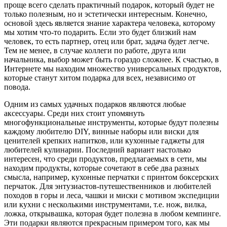
проще всего сделать практичный подарок, который будет не
только полезным, но и эстетически интересным. Конечно,
основой здесь является знание характера человека, которому
мы хотим что-то подарить. Если это будет близкий нам
человек, то есть партнер, отец или брат, задача будет легче.
Тем не менее, в случае коллеги по работе, друга или
начальника, выбор может быть гораздо сложнее. К счастью, в
Интернете мы находим множество универсальных продуктов,
которые станут хитом подарка для всех, независимо от
повода.
Одним из самых удачных подарков являются любые
аксессуары. Среди них стоит упомянуть
многофункциональные инструменты, которые будут полезны
каждому любителю DIY, винные наборы или виски для
ценителей крепких напитков, или кухонные гаджеты для
любителей кулинарии. Последний вариант настолько
интересен, что среди продуктов, предлагаемых в сети, мы
находим продукты, которые сочетают в себе два разных
смысла, например, кухонные перчатки с принтом боксерских
перчаток. Для энтузиастов-путешественников и любителей
походов в горы и леса, чашки и миски с мотивом экспедиции
или кухни с несколькими инструментами, т.е. нож, вилка,
ложка, открывашка, которая будет полезна в любом кемпинге.
Эти подарки являются прекрасным примером того, как мы